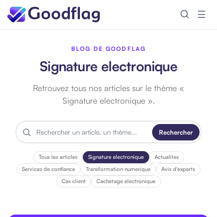
☰
BLOG DE GOODFLAG
Signature electronique
Retrouvez tous nos articles sur le thème «
Signature electronique ».
Rechercher
R
e
c
Tous les articles
Signature electronique
Actualites
h
Services de confiance
Transformation numerique
Avis d'experts
e
Cas client
Cachetage electronique
r
c
h
e