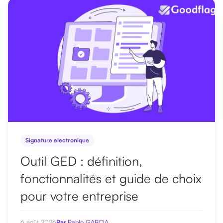
r
u
n
a
r
t
i
c
l
e
Signature electronique
Outil GED : définition,
fonctionnalités et guide de choix
pour votre entreprise
6 août 2026
Par
Pablo GARCIA