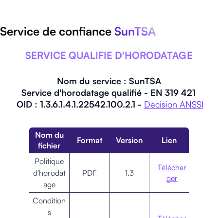
Service de confiance
SunTSA
SERVICE QUALIFIE D'HORODATAGE
Nom du service : SunTSA
Service d'horodatage qualifié - EN 319 421
OID : 1.3.6.1.4.1.22542.100.2.1 -
Décision ANSSI
Nom du
Format
Version
Lien
fichier
Politique
Téléchar
d'horodat
PDF
1.3
ger
age
Condition
s