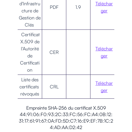
d'Infrastru
Téléchar
PDF
1.9
cture de
ger
Gestion de
Clés
Certificat
X.509 de
l'Autorité
Téléchar
CER
de
ger
Certificati
on
Liste des
Téléchar
certificats
CRL
ger
révoqués
Empreinte SHA-256 du certificat X.509
44:91:06:F0:93:2C:33:FC:56:FC:A4:0B:12:
31:17:61:91:67:0A:FD:5D:C7:16:E9:EF:7B:1C:2
4:AD:AA:D2:42