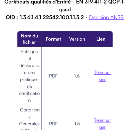
Certificats qualifiés d'Entité - EN 319 411-2 QCP-l-
qscd
OID : 1.3.6.1.4.1.22542.100.1.1.3.2 -
Décision ANSSI
Nom du
Format
Version
Lien
fichier
Politique
et
déclaratio
n des
Téléchar
PDF
1.6
pratiques
ger
de
certificatio
n
Condition
s
Téléchar
Générales
PDF
1.5
ger