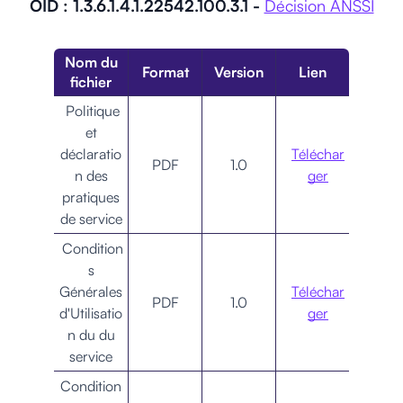
OID : 1.3.6.1.4.1.22542.100.3.1 -
Décision ANSSI
Nom du
Format
Version
Lien
fichier
Politique
et
déclaratio
Téléchar
PDF
1.0
n des
ger
pratiques
de service
Condition
s
Générales
Téléchar
PDF
1.0
d'Utilisatio
ger
n du du
service
Condition