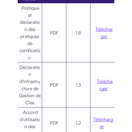
Politique
et
déclaratio
n des
Téléchar
PDF
1.8
pratiques
ger
de
certificatio
n
Déclaratio
n
d'Infrastru
Télécha
PDF
1.3
cture de
rger
Gestion de
Clés
Accord
d'utilisatio
Télécharg
PDF
1.2
n des
er