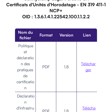
Certificats d'Unités d'Horodatage - EN 319 411-1
NCP+
OID : 1.3.6.1.4.1.22542.100.1.1.2.2
Nom du
Format
Version
Lien
fichier
Politique
et
déclaratio
n des
Téléchar
PDF
1.8
pratiques
ger
de
certificatio
n
Déclaratio
n
d'Infrastru
Télécha
PDF
1.8