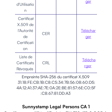
ger
d'Utilisatio
n
Certificat
X.509 de
l'Autorité
Téléchar
CER
de
ger
Certificati
on
Liste de
Télécha
Certificats
CRL
rger
Révoqués
Empreinte SHA-256 du certificat X.509
31:18:FE:CB:1B:C8:C5:34:7B:56:08:60:D5:
4A:12:A1:37:AE:7E:0A:2E:BE:81:57:6E:C0:5F
:C8:67:81:DD:A3
Sunnystamp Legal Persons CA 1