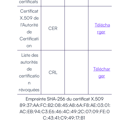
certificats
Certificat
X.509 de
l'Autorité
Télécha
CER
de
rger
Certificati
on
Liste des
autorités
de
Téléchar
CRL
certificatio
ger
n
révoquées
Empreinte SHA-256 du certificat X.509
89:37:AA:FC:B2:08:45:A8:6A:F8:AE:03:01:
AC:EB:94:C3:E6:46:4C:49:2C:07:09:FE:0
C:43:41:C9:49:17:B1