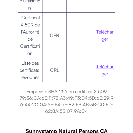
d'Utilisatio
n
Certificat
X.509 de
l'Autorité
Téléchar
CER
de
ger
Certificati
on
Liste des
Téléchar
certificats
CRL
ger
révoqués
Empreinte SHA-256 du certificat
X.509
79:36:CA:6E:11:78:A3:49:F3:D4:5D:6E:29:9
6:44:2C:04:6E:B4:7E:82:EB:4B:3B:C0:ED:
62:8A:5B:07:9A:C4
Sunnystamp Natural Persons CA