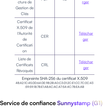
cture de
rger
Gestion de
Clés
Certificat
X.509 de
l'Autorité
Téléchar
CER
de
ger
Certificati
on
Liste de
Téléchar
Certificats
CRL
ger
Révoqués
Empreinte SHA-256 du certificat X.509
48:A2:1C:45:DD:64:DE:98:2B:A0:C3:D1:2C:E1:CC:7C:0C:43
:59:59:18:78:E1:A8:AC:AC:A7:54:4C:78:EA:AB
Service de confiance
Sunnystamp (G1)