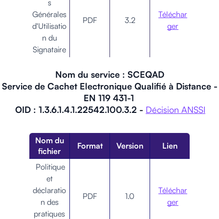
s
Générales
Téléchar
PDF
3.2
d'Utilisatio
ger
n du
Signataire
Nom du service : SCEQAD
Service de Cachet Electronique Qualifié à Distance -
EN 119 431-1
OID : 1.3.6.1.4.1.22542.100.3.2 -
Décision ANSSI
Nom du
Format
Version
Lien
fichier
Politique
et
déclaratio
Téléchar
PDF
1.0
n des
ger
pratiques