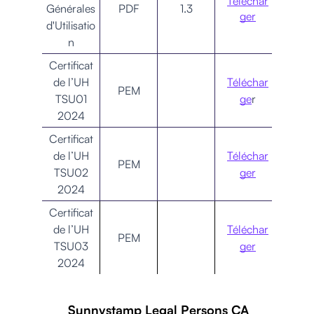
Téléchar
Générales
PDF
1.3
ger
d'Utilisatio
n
Certificat
de l’UH
Téléchar
PEM
TSU01
ge
r
2024
Certificat
de l’UH
Téléchar
PEM
TSU02
ger
2024
Certificat
de l’UH
Téléchar
PEM
TSU03
ger
2024
Sunnystamp Legal Persons CA