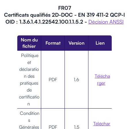
FR07
Certificats qualifiés 2D-DOC - EN 319 411-2 QCP-l
OID : 1.3.6.1.4.1.22542.100.1.1.5.2 -
Décision ANSSI
Nom du
Format
Version
Lien
fichier
Politique
et
déclaratio
n des
Télécha
PDF
1.6
pratiques
rger
de
certificatio
n
Condition
s
Téléchar
Générales
PDF
1.5