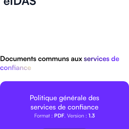
eIDAS
Documents communs aux
services de
confiance
Politique générale des
services de confiance
Format :
PDF
. Version :
1.3