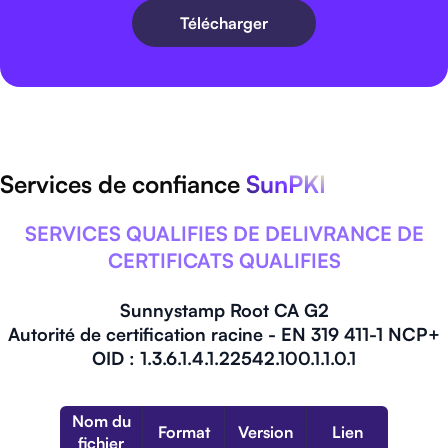
Télécharger
Services de confiance
SunPKI
SERVICES QUALIFIES DE DELIVRANCE DE
CERTIFICATS QUALIFIES
Sunnystamp Root CA G2
Autorité de certification racine - EN 319 411-1 NCP+
OID : 1.3.6.1.4.1.22542.100.1.1.0.1
Nom du
Format
Version
Lien
fichier