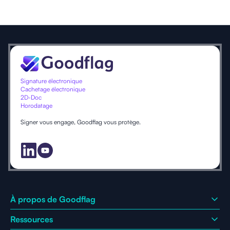
Signature électronique
Cachetage électronique
2D-Doc
Horodatage
Signer vous engage, Goodflag vous protège.
À propos de Goodflag
Ressources
Qui sommes-nous ?