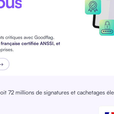
ous
s critiques avec Goodflag.
française certifiée ANSSI, et
prises.
 →
soit 72 millions de signatures et cachetages él