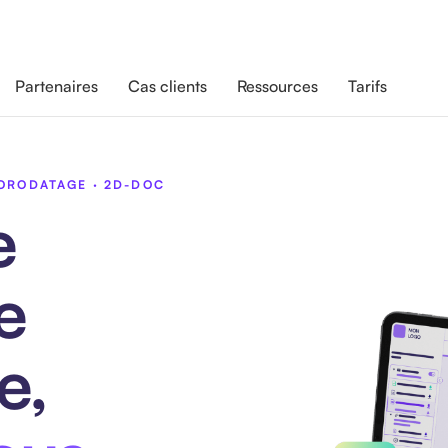
Partenaires
Cas clients
Ressources
Tarifs
HORODATAGE · 2D-DOC
e
e
e,