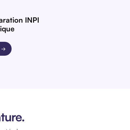
aration INPI
nique
I →
ture.