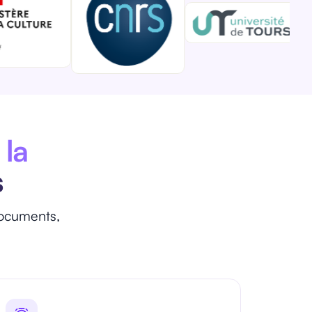
 la
s
documents,