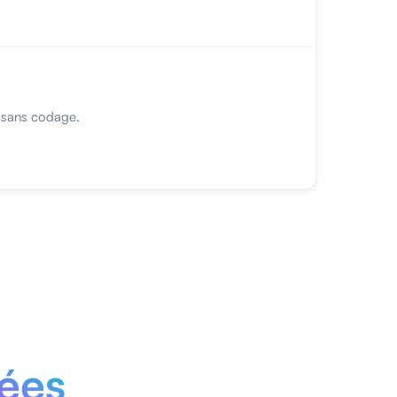
t sans codage.
cées