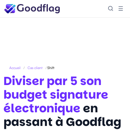
☰
Accueil
/
Cas client
/
Shift
Diviser par 5 son
budget signature
électronique
en
passant à Goodflag