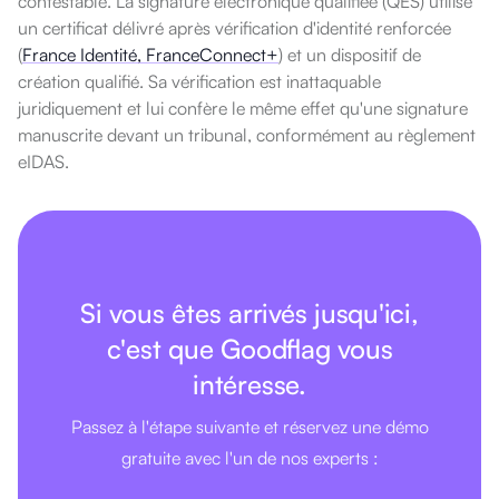
contestable. La signature électronique qualifiée (QES) utilise
un certificat délivré après vérification d'identité renforcée
(
France Identité, FranceConnect+
) et un dispositif de
création qualifié. Sa vérification est inattaquable
juridiquement et lui confère le même effet qu'une signature
manuscrite devant un tribunal, conformément au règlement
eIDAS.
Si vous êtes arrivés jusqu'ici,
c'est que Goodflag vous
intéresse.
Passez à l'étape suivante et réservez une démo
gratuite avec l'un de nos experts :