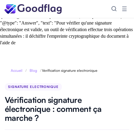
{ "@context": "https://schema.org", "@type": "FAQPage",
☰
"mainEntity": [ { "@type": "Question", "name": "Comment vérifier
qu'une signature électronique est valide ?", "acceptedAnswer": {
"@type": "Answer", "text": "Pour vérifier qu'une signature
électronique est valide, un outil de vérification effectue trois opérations
simultanées : il déchiffre l'empreinte cryptographique du document à
l'aide de
Accueil
/
Blog
/
Verification signature electronique
SIGNATURE ELECTRONIQUE
Vérification signature
électronique : comment ça
marche ?