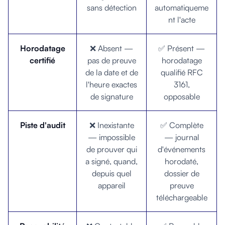
sans détection
automatiqueme
nt l'acte
Horodatage
❌ Absent —
✅ Présent —
certifié
pas de preuve
horodatage
de la date et de
qualifié RFC
l'heure exactes
3161,
de signature
opposable
Piste d'audit
❌ Inexistante
✅ Complète
— impossible
— journal
de prouver qui
d'événements
a signé, quand,
horodaté,
depuis quel
dossier de
appareil
preuve
téléchargeable