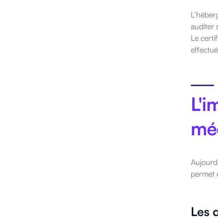
L’héberg
auditer 
Le certi
effectué
L'i
mé
Aujourd'
permet d
Les 