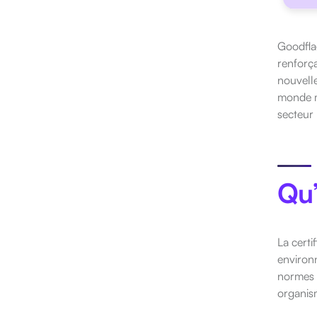
Goodflag
renforça
nouvelle
monde mé
secteur 
Qu’
La certi
environn
normes I
organis