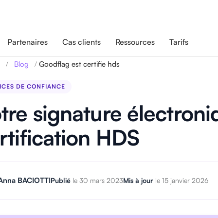
Partenaires
Cas clients
Ressources
Tarifs
/
/
Goodflag est certifie hds
Blog
ICES DE CONFIANCE
tre signature électron
rtification HDS
Anna BACIOTTI
Publié
le 30 mars 2023
Mis à jour
le 15 janvier 2026