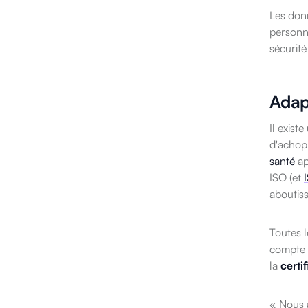
Les donn
personne
sécurité
Adapt
Il exist
d'achop
santé
ap
ISO (et
aboutis
Toutes l
compte d
la
certi
« Nous a