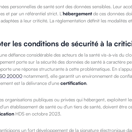
ées personnelles de santé sont des données sensibles. Leur accès 
s et par un référentiel strict. L’
hébergement
de ces données doit
 adaptées à leur criticité. La règlementation définit les modalités et
er les conditions de sécurité à la criti
e une défiance considérable des acteurs de la santé vis-à-vis du cl
pement porte sur la sécurité des données de santé à caractère p
porte une réponse structurante à cette problématique. En s'appuy
ISO 20000
notamment), elle garantit un environnement de confian
sement est la délivrance d'une
certification
.
es organisations publiques ou privées qui hébergent, exploitent le
'un établissement de santé ou d'un tiers de santé, doivent être ce
fication
HDS en octobre 2023.
nticipons un fort développement de la signature électronique dan