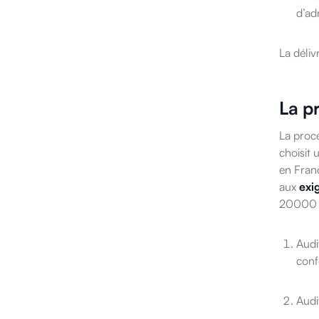
d’ad
La déliv
La p
La procé
choisit 
en Franc
aux
exi
20000 d
Audi
conf
Audi