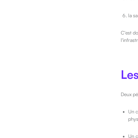
la s
C'est d
l'infrast
Les
Deux pér
Un c
phys
Un c