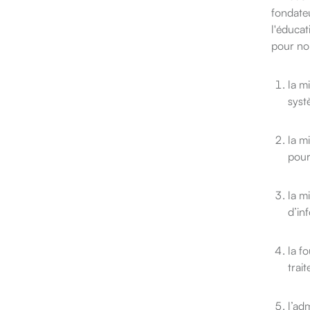
fondateu
l'éducat
pour nou
la m
syst
la m
pour
la m
d’in
la f
trai
l’ad