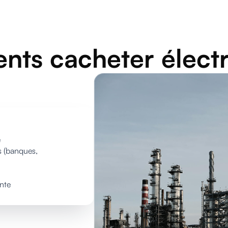
nts cacheter élect
e
rs (banques,
nte