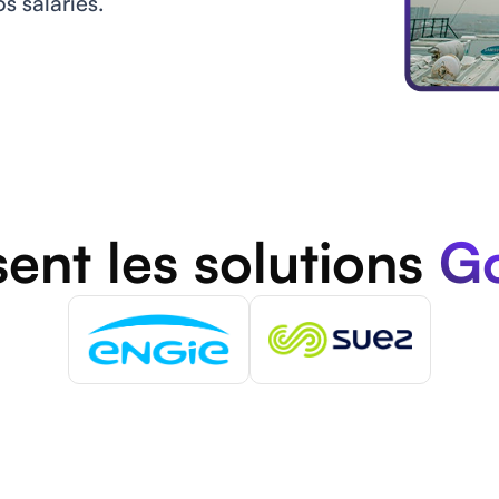
s salariés.
lisent les solutions
Go