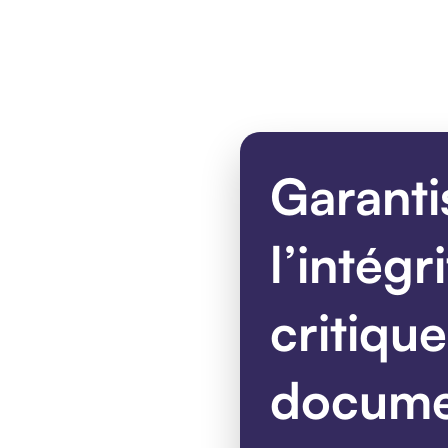
Garantis
l’intég
critiqu
docume