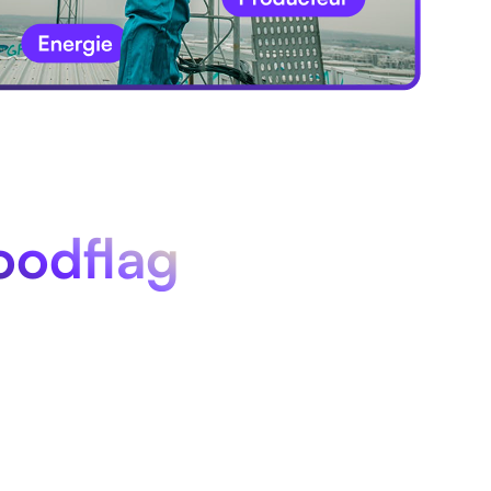
odflag