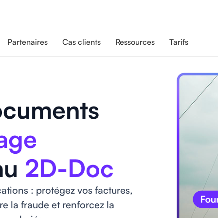
Partenaires
Cas clients
Ressources
Tarifs
ocuments
age
au
2D-Doc
tions : protégez vos factures,
e la fraude et renforcez la