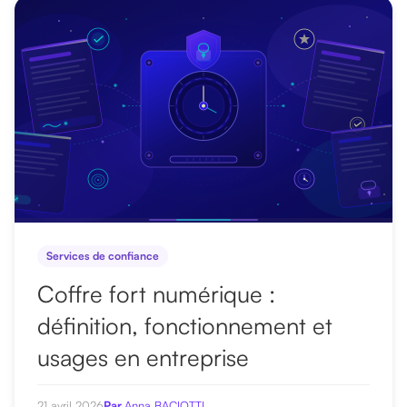
r
u
n
a
r
t
i
c
l
e
Services de confiance
Coffre fort numérique :
définition, fonctionnement et
usages en entreprise
21 avril 2026
Par
Anna BACIOTTI