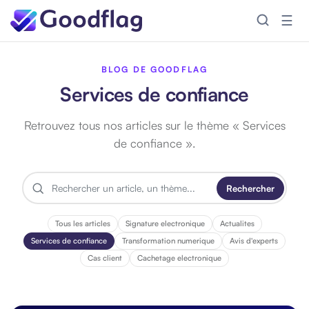
☰
BLOG DE GOODFLAG
Services de confiance
Retrouvez tous nos articles sur le thème « Services
de confiance ».
Rechercher
R
e
c
Tous les articles
Signature electronique
Actualites
h
Services de confiance
Transformation numerique
Avis d'experts
e
Cas client
Cachetage electronique
r
c
h
e