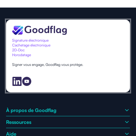
Signature électronique
Cachetage électronique
2D-Doc
Horodatage
Signer vous engage, Goodflag vous protège.
À propos de Goodflag
Ressources
Qui sommes-nous ?
Pourquoi nous choisir ?
Aide
Blog