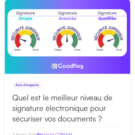
r
u
n
a
r
t
i
c
l
e
Avis d'experts
Quel est le meilleur niveau de
signature électronique pour
sécuriser vos documents ?
11 février 2026
Par
David CORIDUN