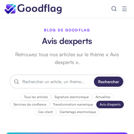
☰
BLOG DE GOODFLAG
Avis dexperts
Retrouvez tous nos articles sur le thème « Avis
dexperts ».
Rechercher
R
e
c
Tous les articles
Signature electronique
Actualites
h
Services de confiance
Transformation numerique
Avis d'experts
e
Cas client
Cachetage electronique
r
c
h
e