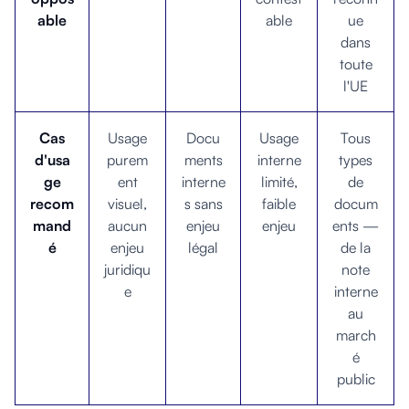
able
able
ue
dans
toute
l'UE
Cas
Usage
Docu
Usage
Tous
d'usa
purem
ments
interne
types
ge
ent
interne
limité,
de
recom
visuel,
s sans
faible
docum
mand
aucun
enjeu
enjeu
ents —
é
enjeu
légal
de la
juridiqu
note
e
interne
au
march
é
public