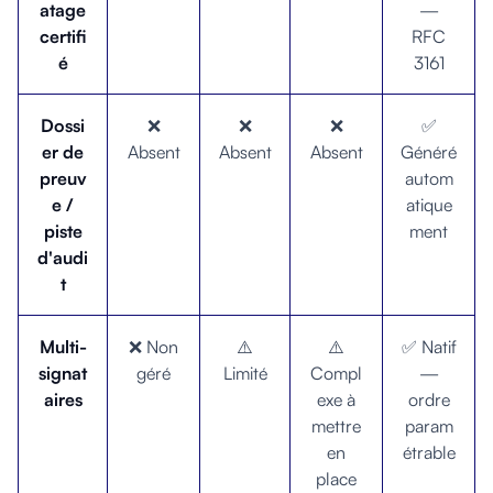
atage
—
certifi
RFC
é
3161
Dossi
❌
❌
❌
✅
er de
Absent
Absent
Absent
Généré
preuv
autom
e /
atique
piste
ment
d'audi
t
Multi-
❌ Non
⚠️
⚠️
✅ Natif
signat
géré
Limité
Compl
—
aires
exe à
ordre
mettre
param
en
étrable
place