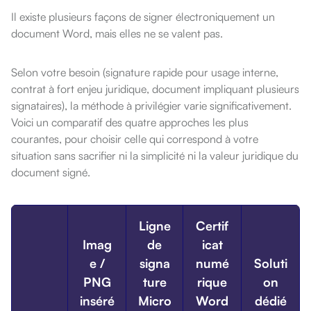
Il existe plusieurs façons de signer électroniquement un
document
Word, mais elles ne se valent pas.
Selon votre besoin (signature
rapide pour usage interne,
contrat à fort enjeu juridique, document
impliquant plusieurs
signataires), la méthode à privilégier varie
significativement.
Voici un comparatif des quatre approches les plus
courantes, pour choisir celle qui correspond à votre
situation sans
sacrifier ni la simplicité ni la valeur juridique du
document signé.
Ligne
Certif
Imag
de
icat
e /
signa
numé
Soluti
PNG
ture
rique
on
inséré
Micro
Word
dédié