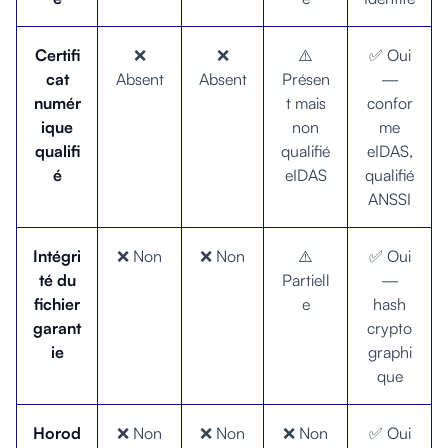
Certifi
❌
❌
⚠️
✅ Oui
cat
Absent
Absent
Présen
—
numér
t mais
confor
ique
non
me
qualifi
qualifié
eIDAS,
é
eIDAS
qualifié
ANSSI
Intégri
❌ Non
❌ Non
⚠️
✅ Oui
té du
Partiell
—
fichier
e
hash
garant
crypto
ie
graphi
que
Horod
❌ Non
❌ Non
❌ Non
✅ Oui