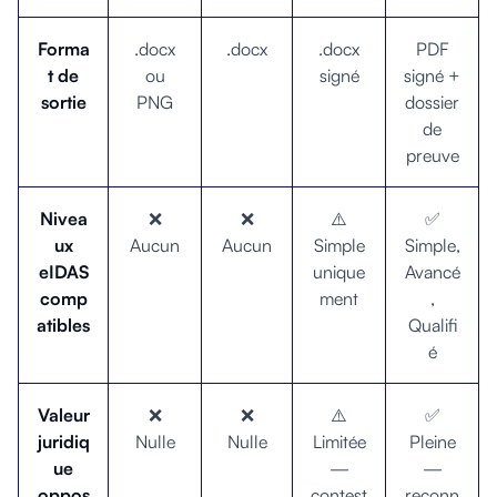
Forma
.docx
.docx
.docx
PDF
t de
ou
signé
signé +
sortie
PNG
dossier
de
preuve
Nivea
❌
❌
⚠️
✅
ux
Aucun
Aucun
Simple
Simple,
eIDAS
unique
Avancé
comp
ment
,
atibles
Qualifi
é
Valeur
❌
❌
⚠️
✅
juridiq
Nulle
Nulle
Limitée
Pleine
ue
—
—
oppos
contest
reconn