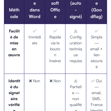
e
soft
(auto
e
Méth
dans
Offic
-
(Goo
ode
Word
e
signé)
dflag)
Facilit
✅
✅
⚠️
✅
é de
Immédi
Rapide
Config
Simple
mise
ate
via le
uration
—
en
bouto
techniq
email +
œuvre
n
ue
lien
Insérer
requise
sécuris
é
Identit
❌ Non
❌ Non
⚠️
✅ Oui
é du
Partiell
—
signat
e —
email,
aire
non
SMS,
vérifié
qualifié
France
e
e
Identité