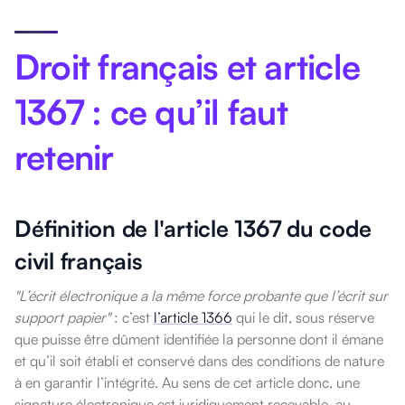
quel que soit le niveau, reste la pièce clé pour
démontrer l'intégrité et l'authenticité d'un document en
cas de litige.
Droit français et article
• Une
signature scannée
(image numérisée) ne relève
pas du régime de l'article 1367 : la Cour de cassation
1367 : ce qu’il faut
l'a confirmé dans un arrêt du 13 mars 2024.
retenir
Définition de l'article 1367 du code
civil français
"L’écrit électronique a la même force probante que l’écrit sur
support papier"
: c
’est
l’article 1366
qui le dit, sous réserve
que puisse être dûment identifiée la personne dont il émane
et qu’il soit établi et conservé dans des conditions de nature
à en garantir l’intégrité.
Au sens de cet article donc, une
signature électronique est juridiquement recevable, au