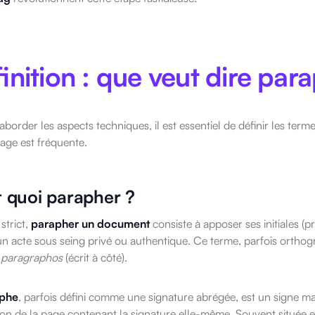
inition : que veut dire pa
aborder les aspects techniques, il est essentiel de définir les ter
lage est fréquente.
t quoi parapher ?
strict,
parapher un document
consiste à apposer ses initiales 
n acte sous seing privé ou authentique. Ce terme, parfois orthog
c
paragraphos
(écrit à côté).
phe
, parfois défini comme une signature abrégée, est un signe 
ion de la page contenant la signature elle-même. Souvent située 