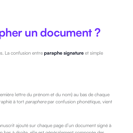
rapher un document ?
mes. La confusion entre
paraphe signature
et simple
(première lettre du prénom et du nom) au bas de chaque
raphié à tort
paraphere
par confusion phonétique, vient
manuscrit ajouté sur chaque page d’un document signé à
en bas à droite, elle est généralement composée des