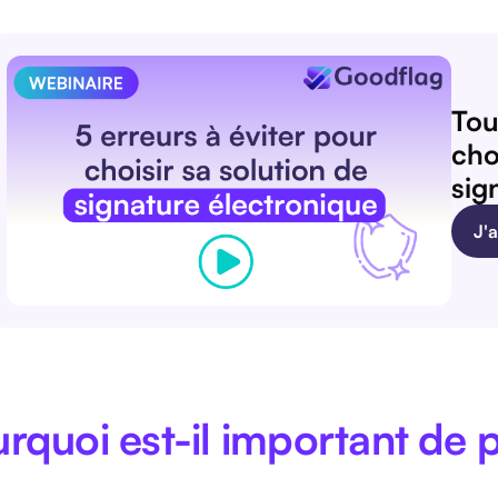
Tou
cho
sig
J'
rquoi est-il important de 