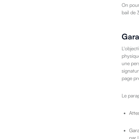
On pourr
bail de 
Gara
L'object
physique
une per
signatur
page pr
Le parap
Atte
Gara
par 