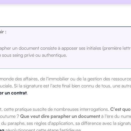
ir :
apher un document consiste à apposer ses initiales (première le
e sous seing privé ou authentique.
signature électronique qualifiée ou avancée (règlement eIDAS) off
monde des affaires,
de l'immobilier ou de la gestion des ressourc
uciale.
Si la signature est l'acte final bien connu de tous,
une autre
r un contrat
.
t,
cette pratique suscite de nombreuses interrogations.
C'est quo
coutume ?
Que veut dire parapher un document
à l'ère du num
 du paraphe,
ses règles d'application,
sa différence avec la signat
ag
révolutionnent cette étape fastidieuse.