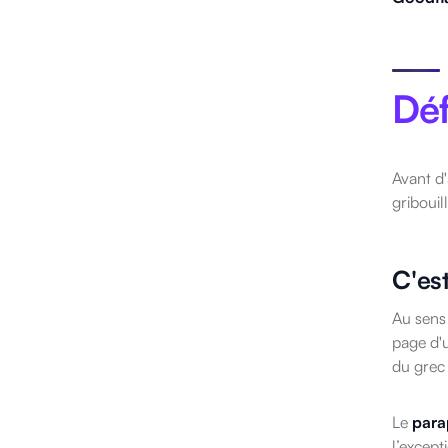
Déf
Avant d'
gribouil
C'es
Au sens 
page d'u
du gre
Le
para
l’except