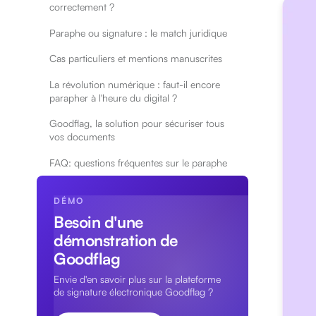
correctement ?
Paraphe ou signature : le match juridique
Cas particuliers et mentions manuscrites
La révolution numérique : faut-il encore
parapher à l'heure du digital ?
Goodflag, la solution pour sécuriser tous
vos documents
FAQ: questions fréquentes sur le paraphe
DÉMO
Besoin d'une
démonstration de
Goodflag
Envie d'en savoir plus sur la plateforme
de signature électronique Goodflag ?