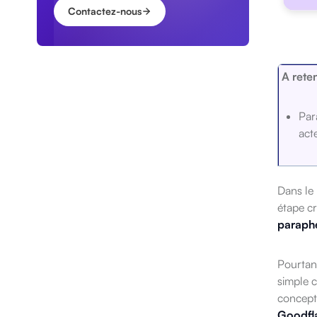
Contactez-nous
A reten
Par
act
La 
Dans le 
étape cr
paraphe
Pourtan
simple 
concept
Goodfl