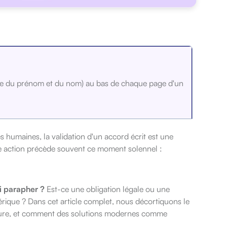
ttre du prénom et du nom) au bas de chaque page d'un
re une sécurité bien supérieure au paraphe manuscrit.
es humaines,
la validation d'un accord écrit est une
 action précède souvent ce moment solennel :
i parapher ?
Est-ce une obligation légale ou une
érique ?
Dans cet article complet,
nous décortiquons le
ure,
et comment des solutions modernes comme