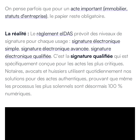
On pense parfois que pour un
acte important (immobilier,
statuts d'entreprise)
, le papier reste obligatoire.
La réalité :
Le
règlement eIDAS
prévoit des niveaux de
signature pour chaque usage :
signature électronique
simple
,
signature électronique avancée
,
signature
électronique qualifiée
. C'est la
signature qualifiée
qui est
spécifiquement conçue pour les actes les plus critiques.
Notaires, avocats et huissiers utilisent quotidiennement nos
solutions pour des actes authentiques, prouvant que même
les processus les plus solennels sont désormais 100 %
numériques.