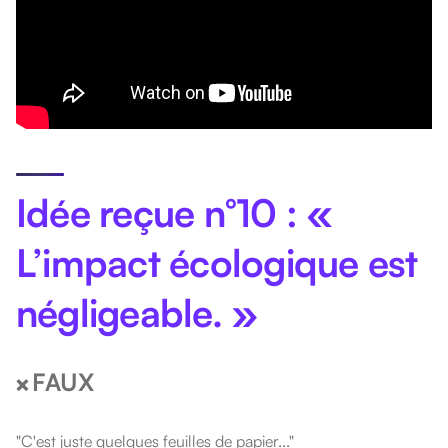
Idée reçue n°10 : «
L’impact écologique est
négligeable. »
FAUX
❌
"C'est juste quelques feuilles de papier..."