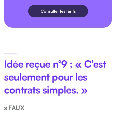
Consulter les tarifs
Idée reçue n°9 : « C’est
seulement pour les
contrats simples. »
FAUX
❌