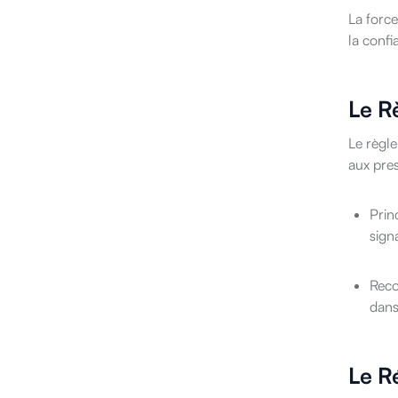
La forc
la conf
Le R
Le règle
aux pres
Prin
sign
Reco
dans
Le R