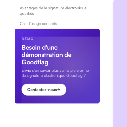
Avantages de la signature électronique
qualifiée
Cas d’usage concrets
DÉMO
Besoin d'une
démonstration de
Goodflag
Envie d'en savoir plus sur la plateforme
de signature électronique Goodflag ?
Contactez-nous