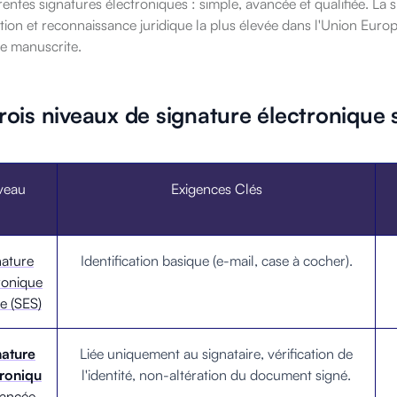
érentes signatures électroniques : simple, avancée et qualifiée. La 
tion et reconnaissance juridique la plus élevée dans l'Union Euro
re manuscrite.
trois niveaux de signature électronique
veau
Exigences Clés
nature
Identification basique (e-mail, case à cocher).
ronique
e (SES)
nature
Liée uniquement au signataire, vérification de
troniqu
l'identité, non-altération du document signé.
ancée