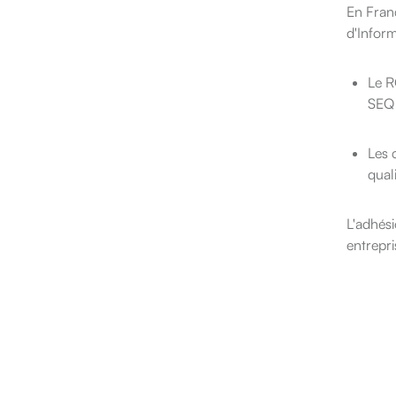
En Franc
d'Inform
Le RG
SEQ 
Les 
qual
L'adhési
entrepri