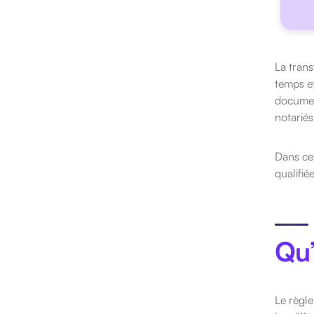
La tran
temps et
documen
notariés
Dans cet
qualifié
Qu’
Le règle