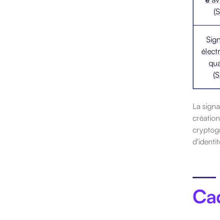
(
Sig
élect
qua
(
La signa
créatio
cryptogr
d'identit
Cad