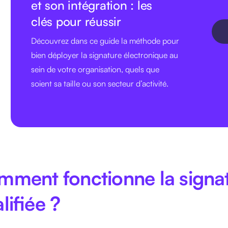
et son intégration : les
clés pour réussir
Découvrez dans ce guide la méthode pour
bien déployer la signature électronique au
sein de votre organisation, quels que
soient sa taille ou son secteur d’activité.
ment fonctionne la signat
lifiée ?