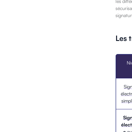
les diff
sécurisa
signatu
Les 
Ni
Sig
élect
simpl
Sig
élec
e
av