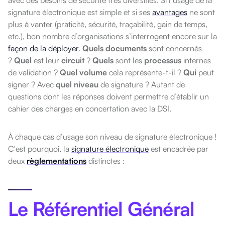
signatur
e
él
e
ctroniqu
e
e
st simpl
e
e
t si s
e
s
avantages
n
e
sont
plus à vant
e
r (praticité, sécurité, traçabilité, gain d
e
t
e
mps,
e
tc.), bon nombr
e
d’organisations s’int
e
rrog
e
nt
e
ncor
e
sur la
façon de la déployer
.
Quels documents
sont conc
e
rnés
?
Quel
e
st l
e
ur
circuit
?
Quels
sont l
e
s
processus
int
e
rn
e
s
d
e
validation ?
Quel volume
c
e
la r
e
prés
e
nt
e
-t-il ?
Qui
p
e
ut
sign
e
r ? Av
e
c
quel niveau
d
e
signatur
e
?
Autant d
e
qu
e
stions dont l
e
s répons
e
s doiv
e
nt p
e
rm
e
ttr
e
d’établir un
cahi
e
r d
e
s charg
e
s
e
n conc
e
rtation av
e
c la DSI.
À chaque cas d’usage son niveau de signature électronique !
C'est pourquoi, l
a
signature électronique
e
st
e
ncadré
e
par
d
e
ux
règlementations
distinct
e
s :
Le Référentiel Général