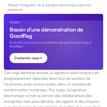
Réussir l'intégration de la signature électronique dans son
entreprise
DÉMO
Besoin d'une démonstration de
Goodflag
Envie d'en savoir plus sur la plateforme de signature électronique
Goodflag ?
Contactez-nous
Ces vingt dernières années, la signature électronique s’est
progressivement répandue dans tous les secteurs de
l’économie, privé comme public, dans un contexte de
transformation numérique. Peu à peu, la signature
électronique se met au service des collaborateurs des
entreprises mais aussi des élus, des agents et des citoyens,
avec des besoins de sécurité très diversifiés.
Si l’usag
e
d
e
la