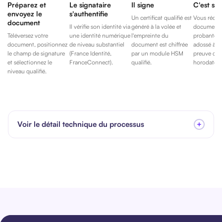
Préparez et
Le signataire
Il signe
C'est sig
envoyez le
s'authentifie
Un certificat qualifié est
Vous récup
document
Il vérifie son identité via
généré à la volée et
document à
Téléversez votre
une identité numérique
l'empreinte du
probante m
document, positionnez
de niveau substantiel
document est chiffrée
adossé à u
le champ de signature
(France Identité,
par un module HSM
preuve com
et sélectionnez le
FranceConnect).
qualifié.
horodaté.
niveau qualifié.
Voir le détail technique du processus
+