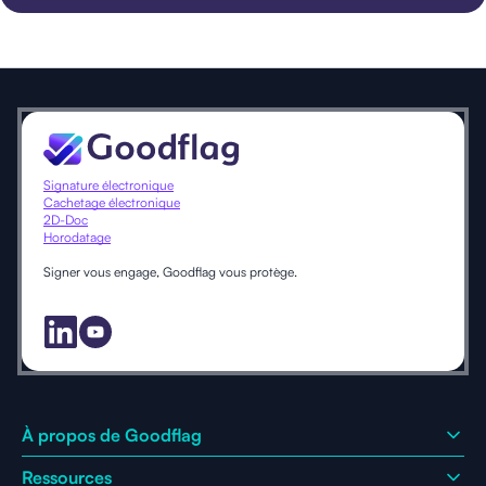
Signature électronique
Cachetage électronique
2D-Doc
Horodatage
Signer vous engage, Goodflag vous protège.
À propos de Goodflag
Ressources
Qui sommes-nous ?