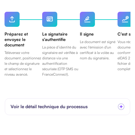
Préparez et
Le signataire
Il signe
C'est sig
envoyez le
s'authentifie
Le document est signé
Vous récup
document
La pièce d’identité du
avec l'émission d'un
document 
Téléversez votre
signataire est vérifiée à
certificat à la volée au
conforme 
document, positionnez
distance via une
nom du signataire.
eIDAS 2, e
le champ de signature
authentification
fichier de 
et sélectionnez le
sécurisée (OTP SMS ou
complet.
niveau avancé.
FranceConnect).
Voir le détail technique du processus