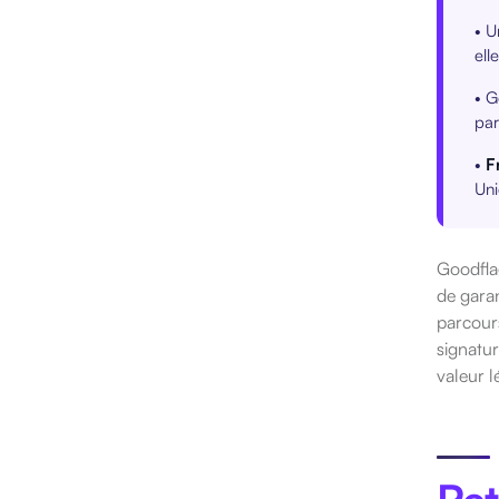
• U
ell
• G
par
•
F
Uni
Goodflag
de garan
parcours
signatu
valeur l