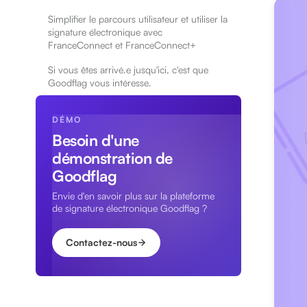
Simplifier le parcours utilisateur et utiliser la
signature électronique avec
FranceConnect et FranceConnect+
Si vous êtes arrivé.e jusqu'ici, c'est que
Goodflag vous intéresse.
DÉMO
Besoin d'une
démonstration de
Goodflag
Envie d'en savoir plus sur la plateforme
de signature électronique Goodflag ?
Contactez-nous