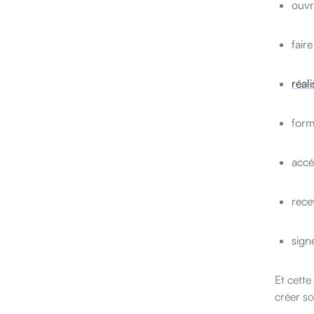
ouvr
fair
réal
f
orm
accé
rece
sign
Et cette
créer so