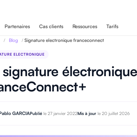
Partenaires
Cas clients
Ressources
Tarifs
/
/
Signature electronique franceconnect
Blog
ATURE ELECTRONIQUE
 signature électronique
anceConnect+
Pablo GARCIA
Publié
le 27 janvier 2022
Mis à jour
le 20 juillet 2026