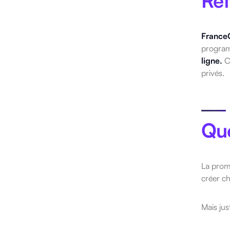
Ret
France
program
ligne.
C
privés.
Que
La prom
créer c
Mais ju