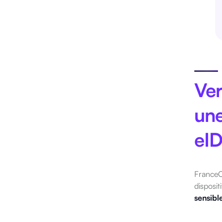
Ver
une
eI
FranceC
disposit
sensibl