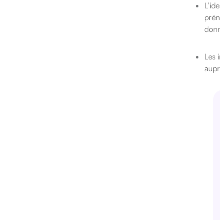
L’id
prén
donn
Les 
aupr