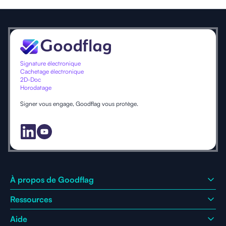
Signature électronique
Cachetage électronique
2D-Doc
Horodatage
Signer vous engage, Goodflag vous protège.
À propos de Goodflag
Ressources
Qui sommes-nous ?
Pourquoi nous choisir ?
Aide
Blog