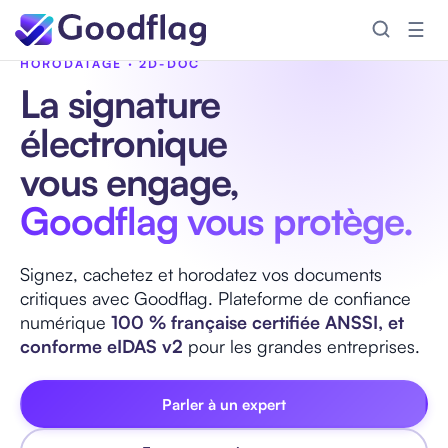
☰
SIGNATURE ÉLECTRONIQUE · CACHETAGE ·
HORODATAGE · 2D-DOC
La signature
électronique
vous engage,
Goodflag vous protège.
Signez, cachetez et horodatez vos documents
critiques avec Goodflag. Plateforme de confiance
numérique
100 % française certifiée ANSSI, et
conforme eIDAS v2
pour les grandes entreprises.
Parler à un expert